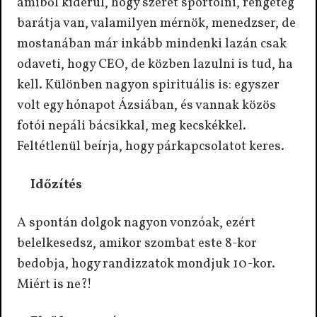
amiből kiderül, hogy szeret sportolni, rengeteg
barátja van, valamilyen mérnök, menedzser, de
mostanában már inkább mindenki lazán csak
odaveti, hogy CEO, de közben lazulni is tud, ha
kell. Különben nagyon spirituális is: egyszer
volt egy hónapot Ázsiában, és vannak közös
fotói nepáli bácsikkal, meg kecskékkel.
Feltétlenül beírja, hogy párkapcsolatot keres.
Időzítés
A spontán dolgok nagyon vonzóak, ezért
belelkesedsz, amikor szombat este 8-kor
bedobja, hogy randizzatok mondjuk 10-kor.
Miért is ne?!