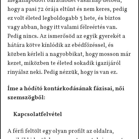
megállapodott barátnődet vasárnap délben,
hogy a pasi 72 órája eltűnt és nem keres, pedig
ez volt életed legboldogabb 3 hete, és biztos
vagy abban, hogy itt valami félreértés van.
Pedig nincs. Az ismerősöd az egyik gyerekét a
hátára kötve kínlódik az ebédfőzéssel, és
közben kérleli a nagyobbikat, hogy mosson már
kezet, miközben te életed sokadik igazijáról
rinyálsz neki. Pedig nézzük, hogy is van ez.
Íme a hódító kontárkodásának fázisai, női
szemszögből:
Kapcsolatfelvétel
A férfi feltölt egy olyan profilt az oldalra,