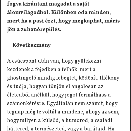
fogva kirántani magadat a saját
álomvilágodból. Különben oda minden,
mert ha
a pasi érzi, hogy megkaphat, máris
jön a zuhanórepülés.
Következmény
A csúcspont után van, hogy gyülekezni
kezdenek a fejedben a felhők, mert a
ghostingoló mindig lebegtet, ködösít. Illékony
és tudja, hogyan tűnjön el angolosan az
életedből anélkül, hogy jogot formálhass a
számonkérésre. Egyáltalán nem számít, hogy
tegnap még te voltál a mindene, ahogy az sem,
hogy milyen a külsőd, a humorod, a családi
háttered, a természeted, vagy a barátaid. Ha