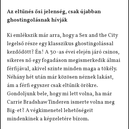
Az eltűnés ősi jelenség, csak újabban
ghostingolásnak hívják
Ki emlékszik már arra, hogy a Sex and the City
legelső része egy klasszikus ghostingolással
kezdődött? Én! A 30-as évei elején járó csinos,
sikeres nő egy fogadáson megismerkedik álmai
férfijával, akivel szinte minden maga a tökély.
Néhány hét után már közösen néznek lakást,
ám a férfi egyszer csak eltűnik örökre.
Gondoljunk bele, hogy mi lett volna, ha már
Carrie Bradshaw Tinderen ismerte volna meg
Big-et? A végkimenetel lehetőségeit
mindenkinek a képzeletére bízom.