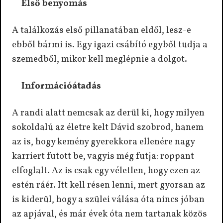
Első benyomás
A találkozás első pillanatában eldől, lesz-e
ebből bármi is. Egy igazi csábító egyből tudja a
szemedből, mikor kell meglépnie a dolgot.
Információátadás
A randi alatt nemcsak az derül ki, hogy milyen
sokoldalú az életre kelt Dávid szobrod, hanem
az is, hogy kemény gyerekkora ellenére nagy
karriert futott be, vagyis még futja: roppant
elfoglalt. Az is csak egy véletlen, hogy ezen az
estén ráér. Itt kell résen lenni, mert gyorsan az
is kiderül, hogy a szülei válása óta nincs jóban
az apjával, és már évek óta nem tartanak közös