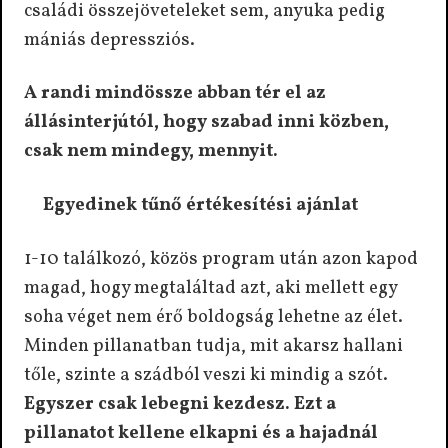
családi összejöveteleket sem, anyuka pedig
mániás depressziós.
A randi mindössze abban tér el az
állásinterjútól, hogy szabad inni közben,
csak nem mindegy, mennyit.
Egyedinek tűnő értékesítési ajánlat
1-10 találkozó, közös program után azon kapod
magad, hogy megtaláltad azt, aki mellett egy
soha véget nem érő boldogság lehetne az élet.
Minden pillanatban tudja, mit akarsz hallani
tőle, szinte a szádból veszi ki mindig a szót.
Egyszer csak lebegni kezdesz. Ezt a
pillanatot kellene elkapni és a hajadnál